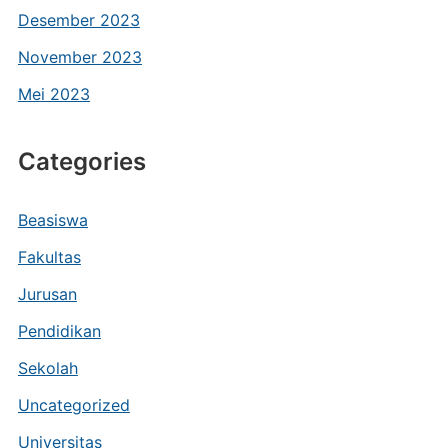
Desember 2023
November 2023
Mei 2023
Categories
Beasiswa
Fakultas
Jurusan
Pendidikan
Sekolah
Uncategorized
Universitas