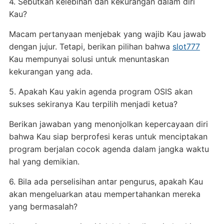
4. Sebutkan kelebihan dan kekurangan dalam diri
Kau?
Macam pertanyaan menjebak yang wajib Kau jawab
dengan jujur. Tetapi, berikan pilihan bahwa
slot777
Kau mempunyai solusi untuk menuntaskan
kekurangan yang ada.
5. Apakah Kau yakin agenda program OSIS akan
sukses sekiranya Kau terpilih menjadi ketua?
Berikan jawaban yang menonjolkan kepercayaan diri
bahwa Kau siap berprofesi keras untuk menciptakan
program berjalan cocok agenda dalam jangka waktu
hal yang demikian.
6. Bila ada perselisihan antar pengurus, apakah Kau
akan mengeluarkan atau mempertahankan mereka
yang bermasalah?