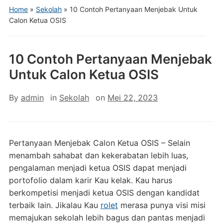
Home
»
Sekolah
»
10 Contoh Pertanyaan Menjebak Untuk
Calon Ketua OSIS
10 Contoh Pertanyaan Menjebak
Untuk Calon Ketua OSIS
By
admin
in
Sekolah
on
Mei 22, 2023
Pertanyaan Menjebak Calon Ketua OSIS – Selain
menambah sahabat dan kekerabatan lebih luas,
pengalaman menjadi ketua OSIS dapat menjadi
portofolio dalam karir Kau kelak. Kau harus
berkompetisi menjadi ketua OSIS dengan kandidat
terbaik lain. Jikalau Kau
rolet
merasa punya visi misi
memajukan sekolah lebih bagus dan pantas menjadi