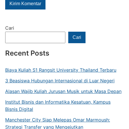
Cari
Cari
Recent Posts
Biaya Kuliah S1 Rangsit University Thailand Terbaru
3 Beasiswa Hubungan Internasional di Luar Negeri
Alasan Wajib Kuliah Jurusan Musik untuk Masa Depan
Institut Bisnis dan Informatika Kesatuan, Kampus
Bisnis Digital
Manchester City Siap Melepas Omar Marmoush:
Strategi Transfer yang Mengejutkan