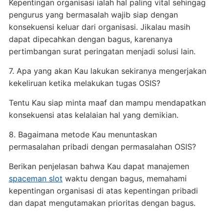
Kepentingan organisasi ialah hal paling vital sehingag
pengurus yang bermasalah wajib siap dengan
konsekuensi keluar dari organisasi. Jikalau masih
dapat dipecahkan dengan bagus, karenanya
pertimbangan surat peringatan menjadi solusi lain.
7. Apa yang akan Kau lakukan sekiranya mengerjakan
kekeliruan ketika melakukan tugas OSIS?
Tentu Kau siap minta maaf dan mampu mendapatkan
konsekuensi atas kelalaian hal yang demikian.
8. Bagaimana metode Kau menuntaskan
permasalahan pribadi dengan permasalahan OSIS?
Berikan penjelasan bahwa Kau dapat manajemen
spaceman slot
waktu dengan bagus, memahami
kepentingan organisasi di atas kepentingan pribadi
dan dapat mengutamakan prioritas dengan bagus.