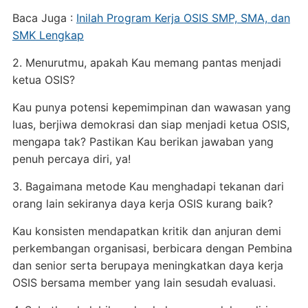
Baca Juga :
Inilah Program Kerja OSIS SMP, SMA, dan
SMK Lengkap
2. Menurutmu, apakah Kau memang pantas menjadi
ketua OSIS?
Kau punya potensi kepemimpinan dan wawasan yang
luas, berjiwa demokrasi dan siap menjadi ketua OSIS,
mengapa tak? Pastikan Kau berikan jawaban yang
penuh percaya diri, ya!
3. Bagaimana metode Kau menghadapi tekanan dari
orang lain sekiranya daya kerja OSIS kurang baik?
Kau konsisten mendapatkan kritik dan anjuran demi
perkembangan organisasi, berbicara dengan Pembina
dan senior serta berupaya meningkatkan daya kerja
OSIS bersama member yang lain sesudah evaluasi.