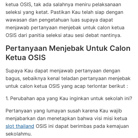
ketua OSIS, tak ada salahnya meniru pelaksanaan
seleksi yang ketat. Pastikan Kau telah siap dengan
wawasan dan pengetahuan luas supaya dapat
menjawab pertanyaan menjebak untuk calon ketua
OSIS dari panitia seleksi atau sesi debat nantinya.
Pertanyaan Menjebak Untuk Calon
Ketua OSIS
Supaya Kau dapat menjawab pertanyaan dengan
bagus, sebaiknya kenal teladan pertanyaan menjebak
untuk calon ketua OSIS yang acap terlontar berikut :
1. Perubahan apa yang Kau inginkan untuk sekolah ini?
Pertanyaan yang lumayan susah karena Kau wajib
menjabarkan dan menetapkan bahwa visi misi ketua
slot thailand
OSIS ini dapat berimbas pada kemajuan
sekolahmu.