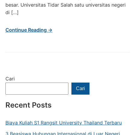
besar. Universitas Tidar Salah satu universitas negeri
di […]
Continue Reading →
Cari
Cari
Recent Posts
Biaya Kuliah S1 Rangsit University Thailand Terbaru
3 Beasiswa Hubungan Internasional di Luar Negeri