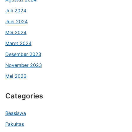
Juli 2024
Juni 2024
Mei 2024
Maret 2024
Desember 2023
November 2023
Mei 2023
Categories
Beasiswa
Fakultas