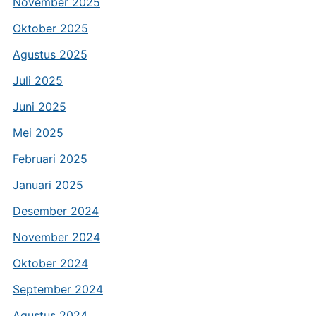
November 2025
Oktober 2025
Agustus 2025
Juli 2025
Juni 2025
Mei 2025
Februari 2025
Januari 2025
Desember 2024
November 2024
Oktober 2024
September 2024
Agustus 2024