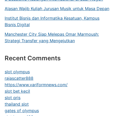
Alasan Wajib Kuliah Jurusan Musik untuk Masa Depan
Institut Bisnis dan Informatika Kesatuan, Kampus
Bisnis Digital
Manchester City Siap Melepas Omar Marmoush:
Strategi Transfer yang Mengejutkan
Recent Comments
slot olympus
rajascatter888
https://www.variformnews.com/
slot bet kecil
slot qris
thailand slot
gates of olympus