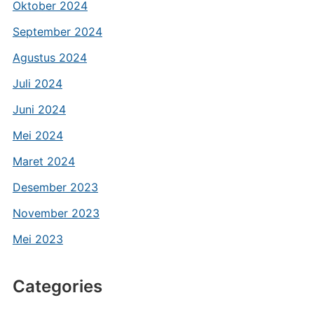
Oktober 2024
September 2024
Agustus 2024
Juli 2024
Juni 2024
Mei 2024
Maret 2024
Desember 2023
November 2023
Mei 2023
Categories