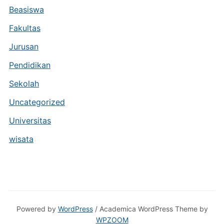
Beasiswa
Fakultas
Jurusan
Pendidikan
Sekolah
Uncategorized
Universitas
wisata
Powered by
WordPress
/ Academica WordPress Theme by
WPZOOM