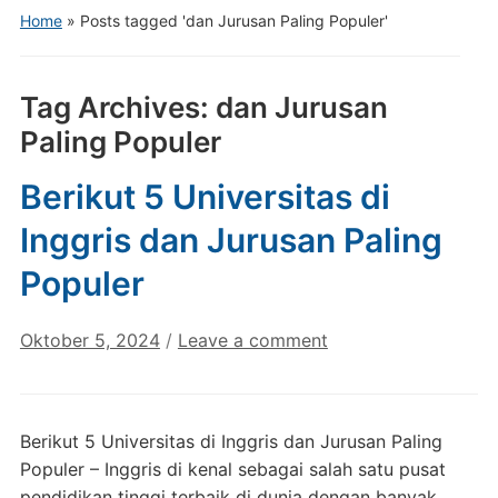
Home
»
Posts tagged 'dan Jurusan Paling Populer'
Tag Archives:
dan Jurusan
Paling Populer
Berikut 5 Universitas di
Inggris dan Jurusan Paling
Populer
Oktober 5, 2024
/
Leave a comment
Berikut 5 Universitas di Inggris dan Jurusan Paling
Populer – Inggris di kenal sebagai salah satu pusat
pendidikan tinggi terbaik di dunia dengan banyak