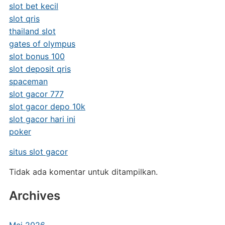
slot bet kecil
slot qris
thailand slot
gates of olympus
slot bonus 100
slot deposit qris
spaceman
slot gacor 777
slot gacor depo 10k
slot gacor hari ini
poker
situs slot gacor
Tidak ada komentar untuk ditampilkan.
Archives