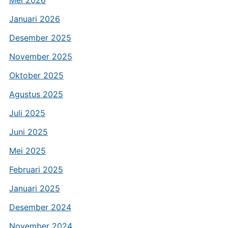
Mei 2026
Januari 2026
Desember 2025
November 2025
Oktober 2025
Agustus 2025
Juli 2025
Juni 2025
Mei 2025
Februari 2025
Januari 2025
Desember 2024
November 2024