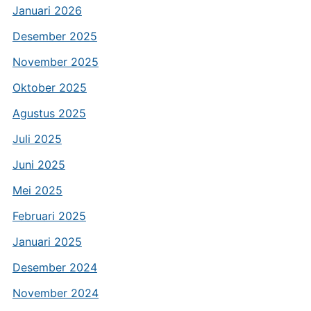
Januari 2026
Desember 2025
November 2025
Oktober 2025
Agustus 2025
Juli 2025
Juni 2025
Mei 2025
Februari 2025
Januari 2025
Desember 2024
November 2024