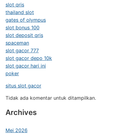
slot qris
thailand slot
gates of olympus
slot bonus 100
slot deposit qris
spaceman
slot gacor 777
slot gacor depo 10k
slot gacor hari ini
poker
situs slot gacor
Tidak ada komentar untuk ditampilkan.
Archives
Mei 2026