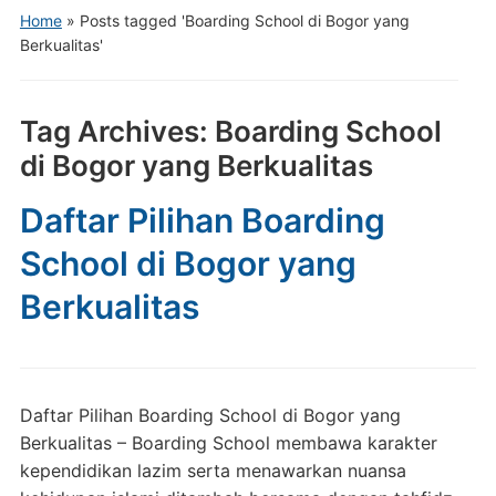
Home
»
Posts tagged 'Boarding School di Bogor yang
Berkualitas'
Tag Archives:
Boarding School
di Bogor yang Berkualitas
Daftar Pilihan Boarding
School di Bogor yang
Berkualitas
Daftar Pilihan Boarding School di Bogor yang
Berkualitas – Boarding School membawa karakter
kependidikan lazim serta menawarkan nuansa