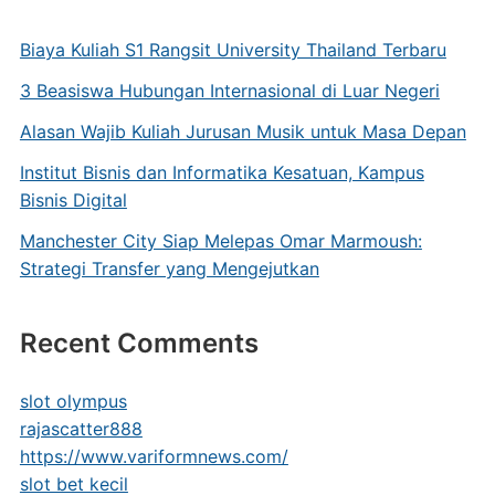
Biaya Kuliah S1 Rangsit University Thailand Terbaru
3 Beasiswa Hubungan Internasional di Luar Negeri
Alasan Wajib Kuliah Jurusan Musik untuk Masa Depan
Institut Bisnis dan Informatika Kesatuan, Kampus
Bisnis Digital
Manchester City Siap Melepas Omar Marmoush:
Strategi Transfer yang Mengejutkan
Recent Comments
slot olympus
rajascatter888
https://www.variformnews.com/
slot bet kecil