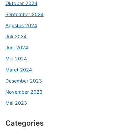
Oktober 2024
September 2024
Agustus 2024
Juli 2024
Juni 2024
Mei 2024
Maret 2024
Desember 2023
November 2023
Mei 2023
Categories