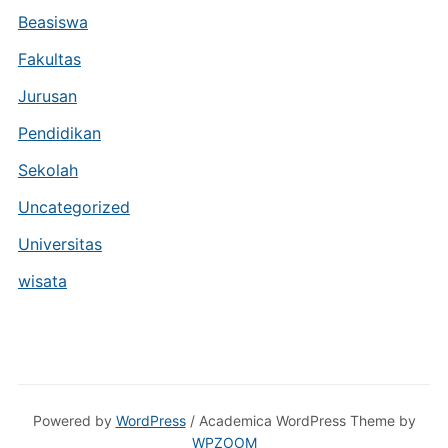
Beasiswa
Fakultas
Jurusan
Pendidikan
Sekolah
Uncategorized
Universitas
wisata
Powered by
WordPress
/ Academica WordPress Theme by
WPZOOM