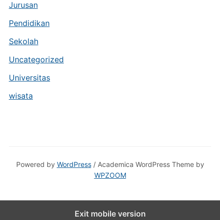
Jurusan
Pendidikan
Sekolah
Uncategorized
Universitas
wisata
Powered by
WordPress
/ Academica WordPress Theme by
WPZOOM
Exit mobile version