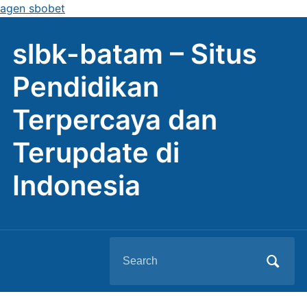
agen sbobet
slbk-batam – Situs
Pendidikan
Terpercaya dan
Terupdate di
Indonesia
Search
for: