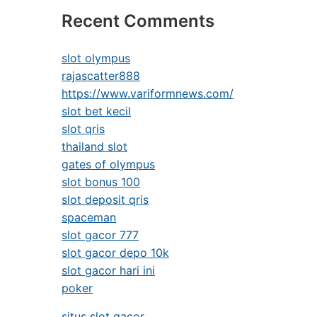
Recent Comments
slot olympus
rajascatter888
https://www.variformnews.com/
slot bet kecil
slot qris
thailand slot
gates of olympus
slot bonus 100
slot deposit qris
spaceman
slot gacor 777
slot gacor depo 10k
slot gacor hari ini
poker
situs slot gacor