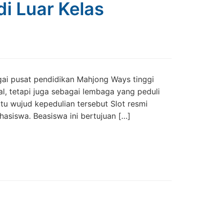
i Luar Kelas
gai pusat pendidikan Mahjong Ways tinggi
al, tetapi juga sebagai lembaga yang peduli
u wujud kepedulian tersebut Slot resmi
siswa. Beasiswa ini bertujuan […]