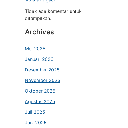
Tidak ada komentar untuk
ditampilkan.
Archives
Mei 2026
Januari 2026
Desember 2025
November 2025
Oktober 2025
Agustus 2025
Juli 2025
Juni 2025